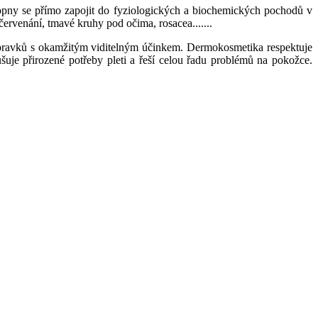
hopny se přímo zapojit do fyziologických a biochemických pochodů v
ervenání, tmavé kruhy pod očima, rosacea.......
ípravků s okamžitým viditelným účinkem. Dermokosmetika respektuje
šuje přirozené potřeby pleti a řeší celou řadu problémů na pokožce.