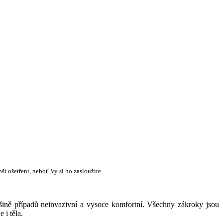
ší ošetření, neboť Vy si ho zasloužíte.
šině případů neinvazivní a vysoce komfortní. Všechny zákroky jsou
 i těla.