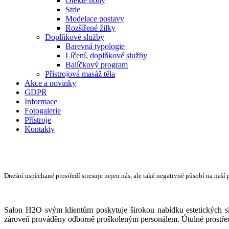
Oteklé nohy
Strie
Modelace postavy
Rozšířené žilky
Doplňkové služby
Barevná typologie
Líčení, doplňkové služby
Balíčkový program
Přístrojová masáž těla
Akce a novinky
GDPR
Informace
Fotogalerie
Přístroje
Kontakty
Dnešní uspěchané prostředí stresuje nejen nás, ale také negativně působí na naší p
Salon H2O svým klientům poskytuje širokou nabídku estetických sl
zároveň prováděny odborně proškoleným personálem. Útulné prostředí 