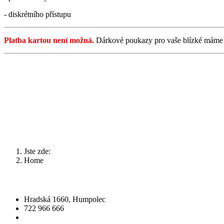
- diskrétního přístupu
Platba kartou není možná.
Dárkové poukazy pro vaše blízké mám
Jste zde:
Home
Salon H2O | Modelace postavy
Hradská 1660, Humpolec
722 966 666
info@salonh2o.cz