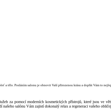
leť a tělo. Posláním salonu je obnovit Vaší přirozenou krásu a dopřát Vám to nejlep
užeb za pomocí moderních kosmetických přístrojů, které jsou ve vět
našeho salónu Vám zajistí dokonalý relax a regeneraci vašeho obličeje