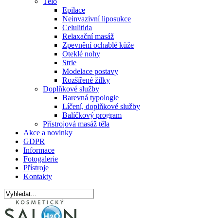
Tělo
Epilace
Neinvazivní liposukce
Celulitida
Relaxační masáž
Zpevnění ochablé kůže
Oteklé nohy
Strie
Modelace postavy
Rozšířené žilky
Doplňkové služby
Barevná typologie
Líčení, doplňkové služby
Balíčkový program
Přístrojová masáž těla
Akce a novinky
GDPR
Informace
Fotogalerie
Přístroje
Kontakty