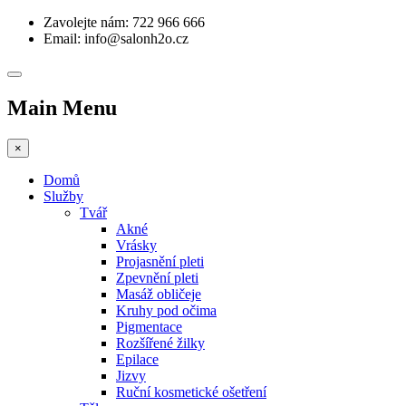
Zavolejte nám: 722 966 666
Email: info@salonh2o.cz
Main Menu
×
Domů
Služby
Tvář
Akné
Vrásky
Projasnění pleti
Zpevnění pleti
Masáž obličeje
Kruhy pod očima
Pigmentace
Rozšířené žilky
Epilace
Jizvy
Ruční kosmetické ošetření