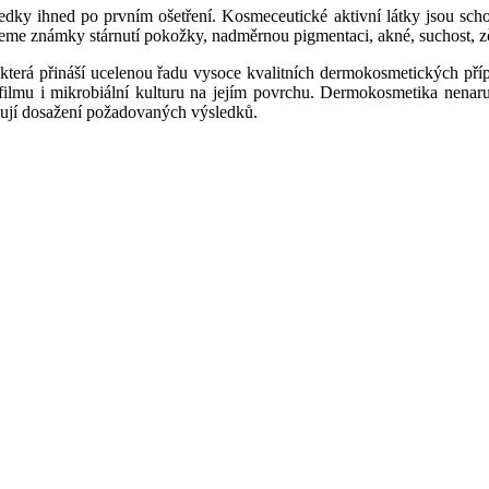
ledky ihned po prvním ošetření. Kosmeceutické aktivní látky jsou sc
jeme známky stárnutí pokožky, nadměrnou pigmentaci, akné, suchost, zč
která přináší ucelenou řadu vysoce kvalitních dermokosmetických př
o filmu i mikrobiální kulturu na jejím povrchu. Dermokosmetika nenaru
ují dosažení požadovaných výsledků.