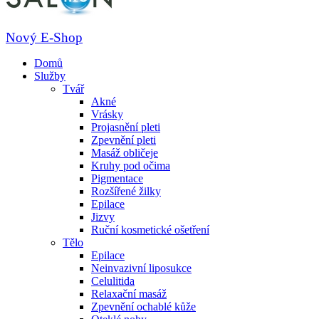
Nový E-Shop
Domů
Služby
Tvář
Akné
Vrásky
Projasnění pleti
Zpevnění pleti
Masáž obličeje
Kruhy pod očima
Pigmentace
Rozšířené žilky
Epilace
Jizvy
Ruční kosmetické ošetření
Tělo
Epilace
Neinvazivní liposukce
Celulitida
Relaxační masáž
Zpevnění ochablé kůže