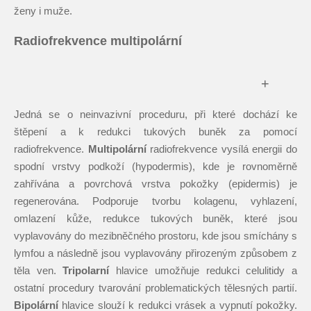
ženy i muže.
Radiofrekvence multipolární
+
Jedná se o neinvazivní proceduru, při které dochází ke
štěpení a k redukci tukových buněk za pomocí
radiofrekvence.
Multipolární
radiofrekvence vysílá energii do
spodní vrstvy podkoží (hypodermis), kde je rovnoměrně
zahřívána a povrchová vrstva pokožky (epidermis) je
regenerována. Podporuje tvorbu kolagenu, vyhlazení,
omlazení kůže, redukce tukových buněk, které jsou
vyplavovány do mezibněčného prostoru, kde jsou smíchány s
lymfou a následně jsou vyplavovány přirozeným způsobem z
těla ven.
Tripolarní
hlavice umožňuje redukci celulitidy a
ostatní procedury tvarování problematických tělesných partií.
Bipolární
hlavice slouží k redukci vrásek a vypnutí pokožky.