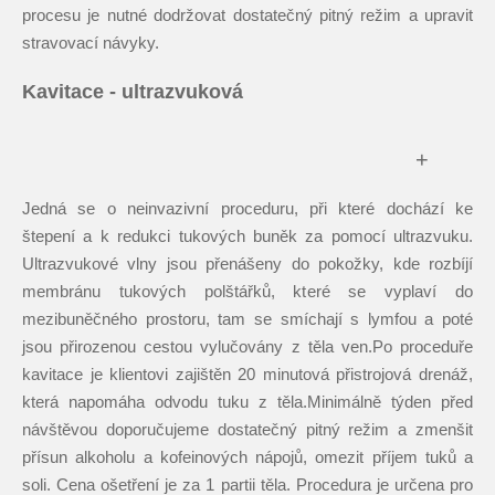
procesu je nutné dodržovat dostatečný pitný režim a upravit
stravovací návyky.
Kavitace - ultrazvuková
+
Jedná se o neinvazivní proceduru, při které dochází ke
štepení a k redukci tukových buněk za pomocí ultrazvuku.
Ultrazvukové vlny jsou přenášeny do pokožky, kde rozbíjí
membránu tukových polštářků, které se vyplaví do
mezibuněčného prostoru, tam se smíchají s lymfou a poté
jsou přirozenou cestou vylučovány z těla ven.Po proceduře
kavitace je klientovi zajištěn 20 minutová přistrojová drenáž,
která napomáha odvodu tuku z těla.Minimálně týden před
návštěvou doporučujeme dostatečný pitný režim a zmenšit
přísun alkoholu a kofeinových nápojů, omezit příjem tuků a
soli. Cena ošetření je za 1 partii těla. Procedura je určena pro