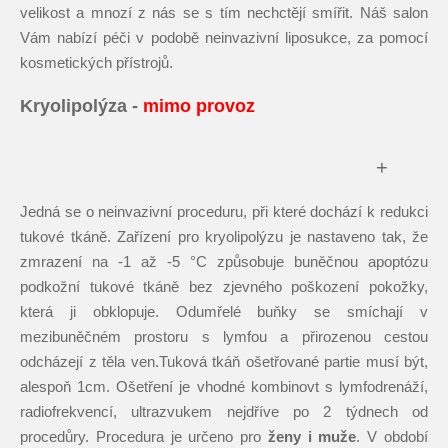
velikost a mnozí z nás se s tím nechctějí smířit. Náš salon
Vám nabízí péči v podobě neinvazivní liposukce, za pomocí
kosmetických přístrojů.
Kryolipolýza -
mimo provoz
+
Jedná se o neinvazivní proceduru, při které dochází k redukci
tukové tkáně. Zařízení pro kryolipolýzu je nastaveno tak, že
zmrazení na -1 až -5 °C způsobuje buněčnou apoptózu
podkožní tukové tkáně bez zjevného poškození pokožky,
která ji obklopuje. Odumřelé buňky se smíchají v
mezibuněčném prostoru s lymfou a přirozenou cestou
odcházejí z těla ven.Tuková tkáň ošetřované partie musí být,
alespoň 1cm. Ošetření je vhodné kombinovt s lymfodrenáží,
radiofrekvencí, ultrazvukem nejdříve po 2 týdnech od
procedůry. Procedura je určeno pro
ženy i muže
. V období