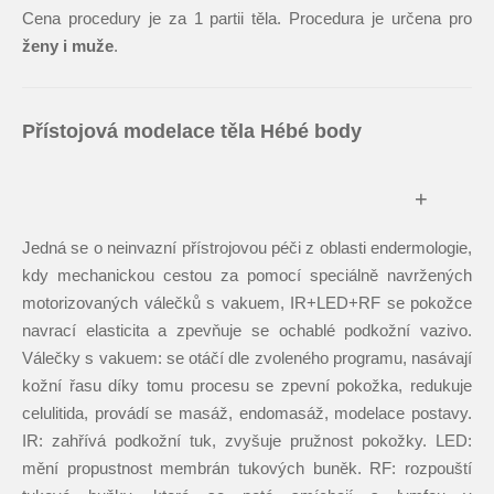
Cena procedury je za 1 partii těla. Procedura je určena pro
ženy i muže
.
Přístojová modelace těla Hébé body
+
Jedná se o neinvazní přístrojovou péči z oblasti endermologie,
kdy mechanickou cestou za pomocí speciálně navržených
motorizovaných válečků s vakuem, IR+LED+RF se pokožce
navrací elasticita a zpevňuje se ochablé podkožní vazivo.
Válečky s vakuem: se otáčí dle zvoleného programu, nasávají
kožní řasu díky tomu procesu se zpevní pokožka, redukuje
celulitida, provádí se masáž, endomasáž, modelace postavy.
IR: zahřívá podkožní tuk, zvyšuje pružnost pokožky. LED:
mění propustnost membrán tukových buněk. RF: rozpouští