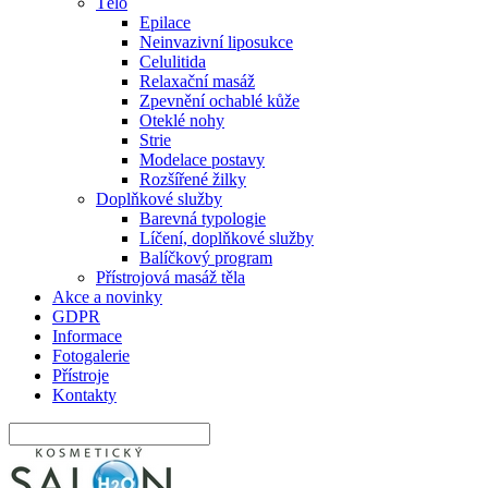
Tělo
Epilace
Neinvazivní liposukce
Celulitida
Relaxační masáž
Zpevnění ochablé kůže
Oteklé nohy
Strie
Modelace postavy
Rozšířené žilky
Doplňkové služby
Barevná typologie
Líčení, doplňkové služby
Balíčkový program
Přístrojová masáž těla
Akce a novinky
GDPR
Informace
Fotogalerie
Přístroje
Kontakty