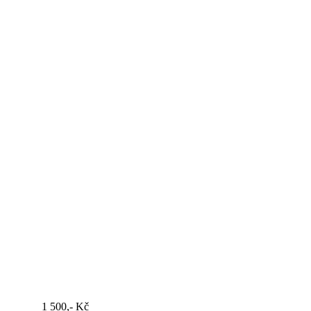
í
1 500,- Kč