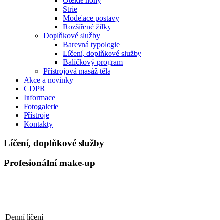
Oteklé nohy
Strie
Modelace postavy
Rozšířené žilky
Doplňkové služby
Barevná typologie
Líčení, doplňkové služby
Balíčkový program
Přístrojová masáž těla
Akce a novinky
GDPR
Informace
Fotogalerie
Přístroje
Kontakty
Líčení, doplňkové služby
Profesionální make-up
Denní