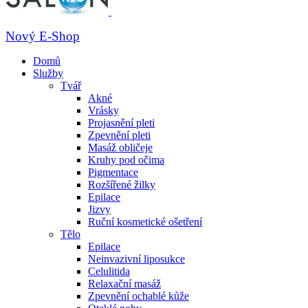
Nový E-Shop
Domů
Služby
Tvář
Akné
Vrásky
Projasnění pleti
Zpevnění pleti
Masáž obličeje
Kruhy pod očima
Pigmentace
Rozšířené žilky
Epilace
Jizvy
Ruční kosmetické ošetření
Tělo
Epilace
Neinvazivní liposukce
Celulitida
Relaxační masáž
Zpevnění ochablé kůže