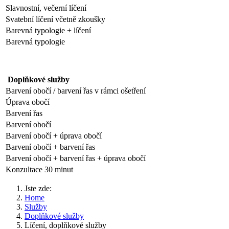
Slavnostní, večerní líčení
Svatební líčení včetně zkoušky
Barevná typologie + líčení
Barevná typologie
Doplňkové služby
Barvení obočí / barvení řas v rámci ošetření
Úprav
Barvení řas
Barvení obočí
Barvení obočí + úprava obočí
Barvení obočí + barvení řas
Barvení obočí + barvení řas + úprava obočí
Konzultace 30 minut
Jste zde:
Home
Služby
Doplňkové služby
Líčení, doplňkové služby