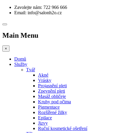
Zavolejte nám: 722 966 666
Email: info@salonh2o.cz
Main Menu
×
Domů
Služby
Tvář
Akné
Vrásky
Projasnění pleti
Zpevnění pleti
Masáž obličeje
Kruhy pod očima
Pigmentace
Rozšířené žilky
Epilace
Jizvy
Ruční kosmetické ošetření